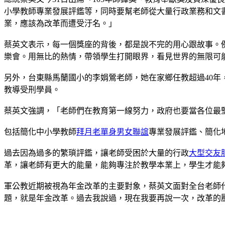
小學教師專業發展評鑑等，同時要幫老師從大量行政業務和文
業，應該為改革而遭受汙名。」
蔡英文表示，每一個獎座的背後，都是說不完的用心跟故事。
樂會。用無比的熱情，帶領學生打開眼界，看見世界的無限可
另外，台東縣馬蘭國小的李娟鶯老師，她在家鄉任教超過40
教導受刑學員。
蔡英文強調，「老師們在教育第一線努力，政府也要當各位最
包括簡化中小學教師
拜月老
單身男女聯誼
專業發展評鑑、簡化
過去因為過多的繁瑣評鑑，讓老師受困於大量的行政
大型交友
革，讓老師有更大的能量，能夠專注於教學本業上，學生才能
軍公教近期被視為年金改革的主要對象，蔡英文面對全台老師
題，就是年金改革。過去我說過，現在我要再說一次，改革的