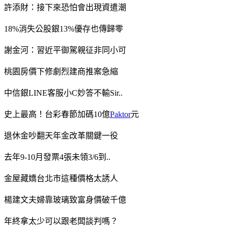
許添財：接下來恐怕會出現資遣潮
18%消失公股銀13%優存也傳歸零
謝金河：習近平御駕親征非同小可
桃園房價下修劇烈建商推案急縮
中信銀LINE客服小C妙答不輸Sir..
史上最高！台彩春節加碼10億
Paktor
元
退休金吵翻天年金改革關鍵一役
去年9-10月發票4張未領3/6到..
金屋藏嬌台北市這種價格太誘人
楊建文夫婦靠玻璃致富身價破千億
年終拿太少可以跟老闆談判嗎？