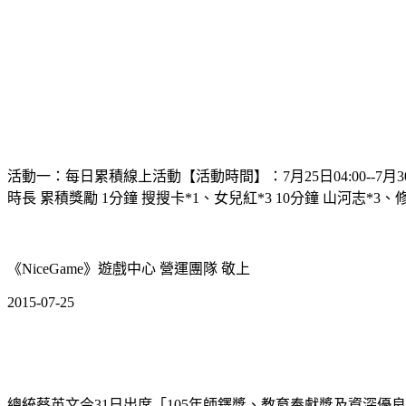
活動一：每日累積線上活動【活動時間】：7月25日04:00--
時長 累積獎勵 1分鐘 搜搜卡*1、女兒紅*3 10分鐘 山河志*3、修為
《NiceGame》遊戲中心 營運團隊 敬上
2015-07-25
總統蔡英文今31日出席「105年師鐸獎、教育奉獻獎及資深