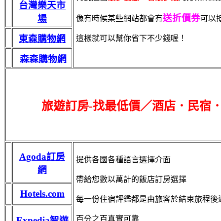
台灣樂天市
送折價券
場
像有時候某些網站都會有
可以
東森購物網
這樣就可以幫你省下不少錢喔！
森森購物網
旅遊訂房-找最低價／酒店．民宿
Agoda訂房
提供各國各種語言選擇介面
網
帶給您數以萬計的飯店訂房選擇
Hotels.com
每一份住宿評鑑都是由旅客於結束旅程後
百分之百真實可靠
Expedia智遊