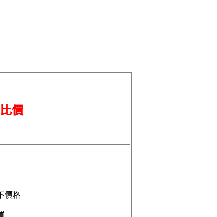
比價
下價格
買