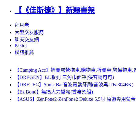
【《佳斯捷》】新穎書架
拜月老
大型交友服務
聊天交友網
Paktor
聯誼推薦
【Camping Ace】摺疊露營拖車.購物車.折疊車.裝備拖車.
【DREGEN】BL系列-三角巾面罩(俠客喝可可)
【DRETEC】Sonic Bar音波電動牙刷(音波黑-TB-304BK)
【Ez Bond】無痕大力掛勾(香皂架組)
【ASUS】ZenFone2-ZenFone2 Deluxe 5.5吋 原廠專用背