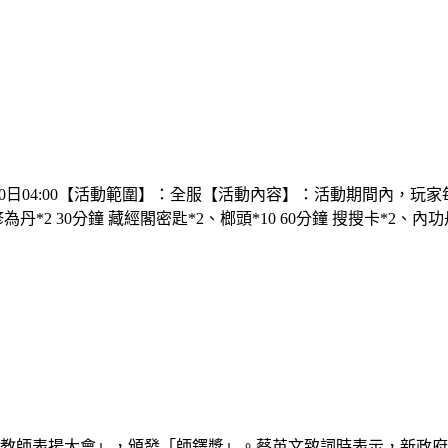
7月30日04:00【活動範圍】：全服【活動內容】：活動期間內，
丹*2 30分鐘 藏經閣密匙*2、榔頭*10 60分鐘 搜搜卡*2、內功丹*
優良教師表揚大會」，頒發「師鐸獎」。蔡英文致詞時表示，新政