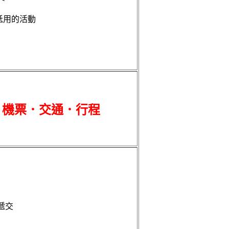
抵用的活動
．機票．交通．行程
遞交