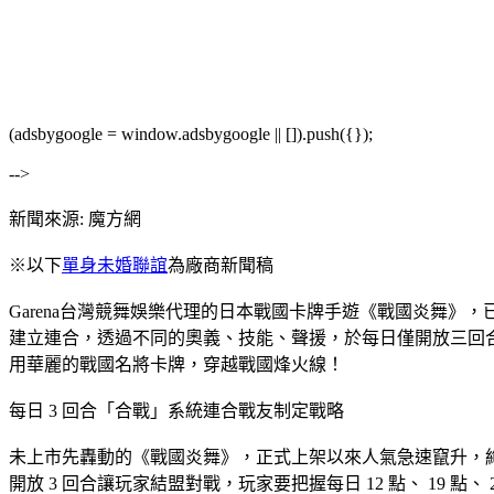
(adsbygoogle = window.adsbygoogle || []).push({});
-->
新聞來源: 魔方網
※以下
單身未婚聯誼
為廠商新聞稿
Garena台灣競舞娛樂代理的日本戰國卡牌手遊《戰國炎舞》，
建立連合，透過不同的奧義、技能、聲援，於每日僅開放三回
用華麗的戰國名將卡牌，穿越戰國烽火線！
每日 3 回合「合戰」系統連合戰友制定戰略
未上市先轟動的《戰國炎舞》，正式上架以來人氣急速竄升，絢麗
開放 3 回合讓玩家結盟對戰，玩家要把握每日 12 點、 19 