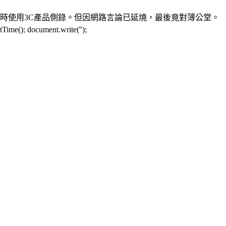
時使用3C產品側錄。但因網路言論已延燒，最後竟對簿公堂。
cument.write('');