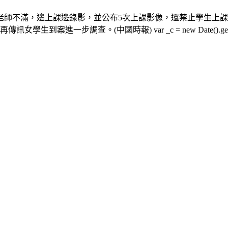
老師不滿，邊上課邊錄影，並公布5次上課影像，還禁止學生上課
。(中國時報) var _c = new Date().getTime(); do