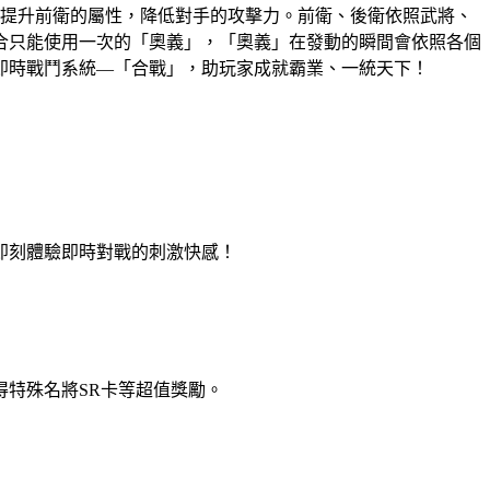
擊提升前衛的屬性，降低對手的攻擊力。前衛、後衛依照武將、
合只能使用一次的「奧義」，「奧義」在發動的瞬間會依照各個
即時戰鬥系統―「合戰」，助玩家成就霸業、一統天下！
即刻體驗即時對戰的刺激快感！
特殊名將SR卡等超值獎勵。