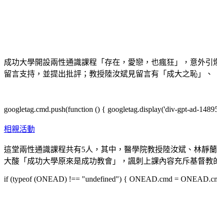
成功大學開設兩性通識課程「存在，愛戀，也瘋狂」，意外引
留言支持，並提出批評；教授陸汝斌見留言有「成大之恥」、
googletag.cmd.push(function () { googletag.display('div-gpt-ad-1489
相親活動
這堂兩性通識課程共有5人，其中，醫學院教授陸汝斌、林靜
大酸「成功大學原來是成功教會」，諷刺上課內容充斥基督教
if (typeof (ONEAD) !== "undefined") { ONEAD.cmd = ONEAD.cmd || 