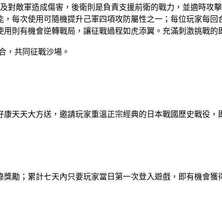
局及對敵軍造成傷害，後衛則是負責支援前衛的戰力，並適時攻
能，每次使用可隨機提升己軍四項攻防屬性之一；每位玩家每回
使用則有機會逆轉戰局，讓征戰過程如虎添翼。充滿刺激挑戰的
合，共同征戰沙場。
好康天天大方送，邀請玩家重溫正宗經典的日本戰國歷史戰役，
錄獎勵；累計七天內只要玩家當日第一次登入遊戲，即有機會獲得