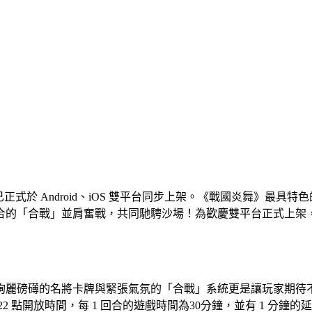
已正式於 Android、iOS 雙平台同步上架。《戰國炎舞》最
合的「合戰」並肩奮戰，共同馳騁沙場！為歡慶雙平台正式上架
磅礡的名將卡牌與緊張氣氛的「合戰」系統更是讓玩家期待不已。
點、 22 點開放時間，每 1 回合的遊戲時間為30分鐘，並有 1