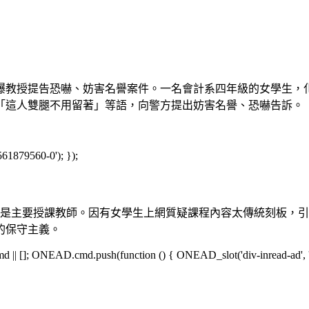
爆教授提告恐嚇、妨害名譽案件。一名會計系四年級的女學生，
「這人雙腿不用留著」等語，向警方提出妨害名譽、恐嚇告訴。
561879560-0'); });
蘭是主要授課教師。因有女學生上網質疑課程內容太傳統刻板，
的保守主義。
[]; ONEAD.cmd.push(function () { ONEAD_slot('div-inread-ad', 'in