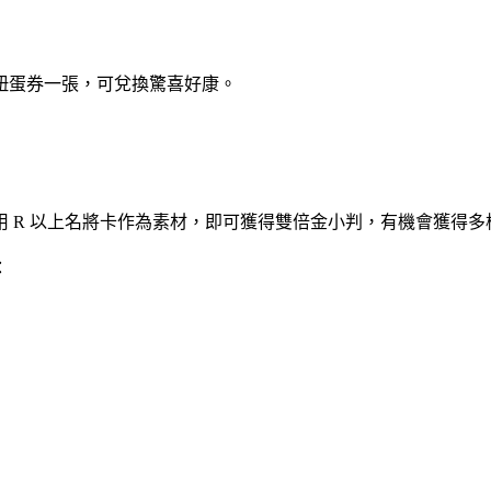
扭蛋券一張，可兌換驚喜好康。
 R 以上名將卡作為素材，即可獲得雙倍金小判，有機會獲得多
：