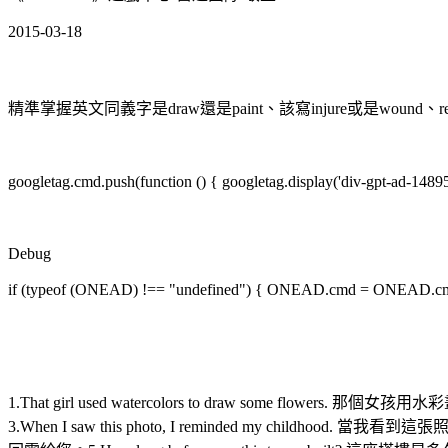
2015-03-18
精準掌握英文同義字是draw還是paint、該寫injure或是w
googletag.cmd.push(function () { googletag.display('div-gpt-ad-1489
Debug
if (typeof (ONEAD) !== "undefined") { ONEAD.cmd = ONEAD.cmd || 
1.That girl used watercolors to draw some flowers. 
3.When I saw this photo, I reminded my childhood. 當我看